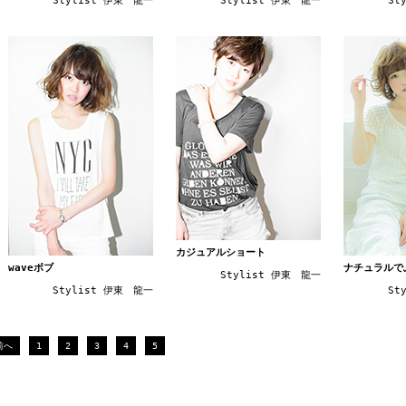
St
Stylist 伊東 龍一
Stylist 伊東 龍一
カジュアルショート
waveボブ
ナチュラルで
Stylist 伊東 龍一
Stylist 伊東 龍一
St
前へ
1
2
3
4
5