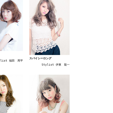
スパイシーロング
ylist 福田 周平
Stylist 伊東 龍一