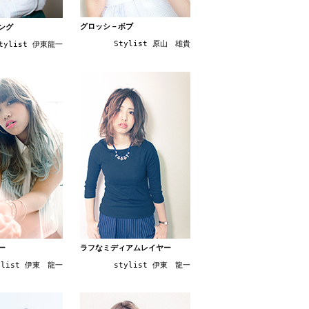
グロッシ－ボブ
ング
Stylist 原山 雄貴
tylist 伊東龍一
ー
ラフなミディアムレイヤー
ylist 伊東 龍一
stylist 伊東 龍一