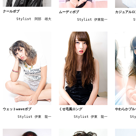
クールボブ
ムーディボブ
カジュアルロ
Stylist 阿部 雄大
Stylist 伊東龍一
S
ウェットwaveボブ
くせ毛風ロング
やわらかブル
Stylist 伊東 龍一
Stylist 伊東 龍一
St