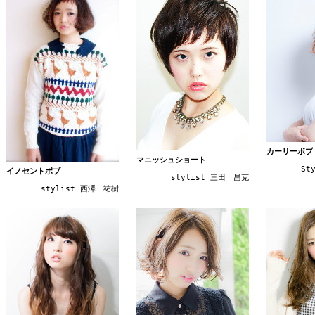
カーリーボブ
マニッシュショート
St
イノセントボブ
stylist 三田 昌克
stylist 西澤 祐樹